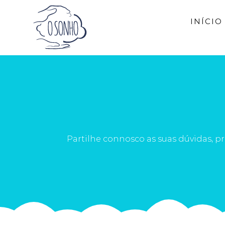
Skip
INÍCIO
to
content
Partilhe connosco as suas dúvidas, 